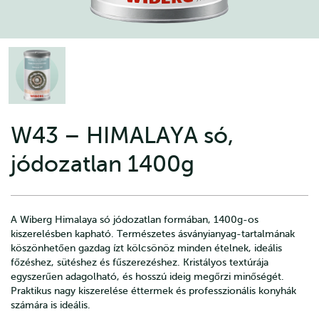
W43 – HIMALAYA só,
jódozatlan 1400g
A Wiberg Himalaya só jódozatlan formában, 1400g-os
kiszerelésben kapható. Természetes ásványianyag-tartalmának
köszönhetően gazdag ízt kölcsönöz minden ételnek, ideális
főzéshez, sütéshez és fűszerezéshez. Kristályos textúrája
egyszerűen adagolható, és hosszú ideig megőrzi minőségét.
Praktikus nagy kiszerelése éttermek és professzionális konyhák
számára is ideális.