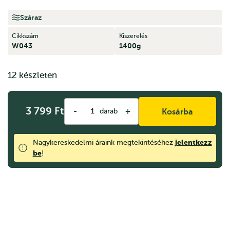
Száraz
Cikkszám
Kiszerelés
W043
1400g
12 készleten
3 799
Ft
-
+
darab
Kosárba
jelentkezz
Nagykereskedelmi áraink megtekintéséhez
be
!