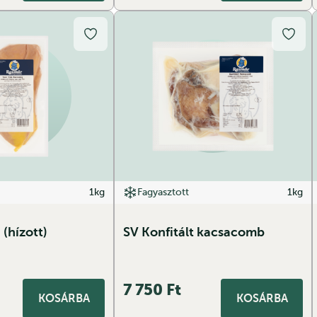
1kg
Fagyasztott
1kg
(hízott)
SV Konfitált kacsacomb
7 750
Ft
KOSÁRBA
KOSÁRBA