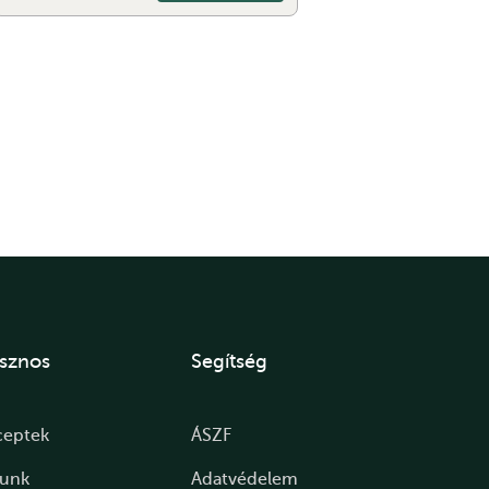
sznos
Segítség
ceptek
ÁSZF
lunk
Adatvédelem