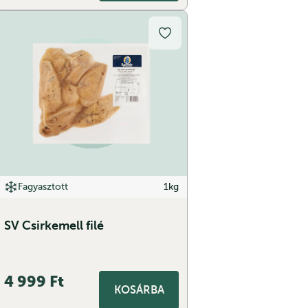
Fagyasztott
1kg
SV Csirkemell filé
4 999
Ft
KOSÁRBA