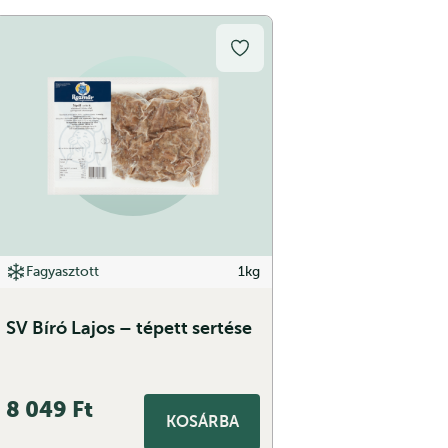
Fagyasztott
1kg
SV Bíró Lajos – tépett sertése
8 049
Ft
KOSÁRBA