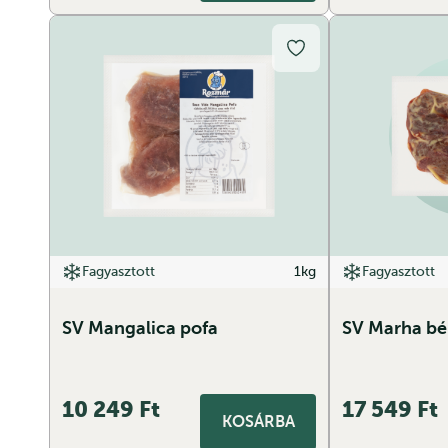
Fagyasztott
1kg
Fagyasztott
SV Mangalica pofa
SV Marha bél
10 249
Ft
17 549
Ft
KOSÁRBA