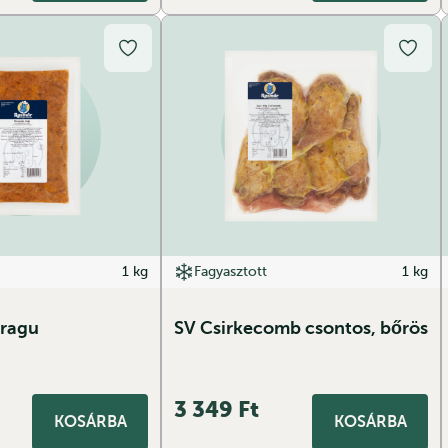
1 kg
Fagyasztott
1 kg
 ragu
SV Csirkecomb csontos, bőrös
3 349
Ft
KOSÁRBA
KOSÁRBA