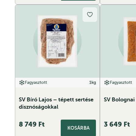
Fagyasztott
1kg
Fagyasztott
SV Bíró Lajos – tépett sertése
SV Bolognai
disznóságokkal
8 749
Ft
3 649
Ft
KOSÁRBA