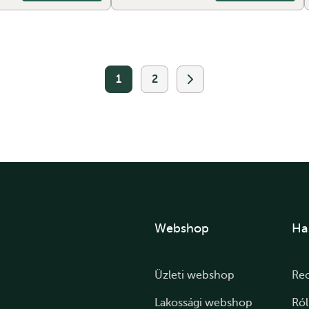
1
2
Webshop
Ha
Üzleti webshop
Re
Lakossági webshop
Ró