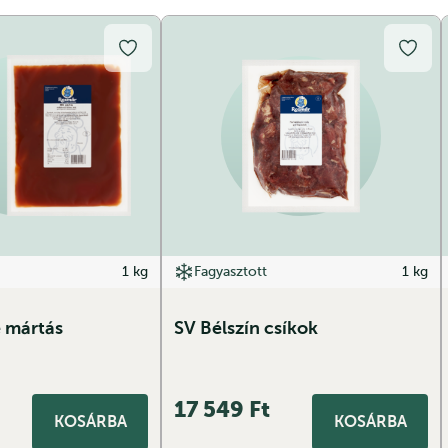
1 kg
Fagyasztott
1 kg
 mártás
SV Bélszín csíkok
17 549
Ft
KOSÁRBA
KOSÁRBA