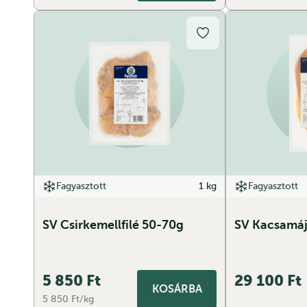
Fagyasztott
1 kg
Fagyasztott
SV Csirkemellfilé 50-70g
SV Kacsamáj 
5 850
Ft
29 100
Ft
KOSÁRBA
5 850 Ft/kg