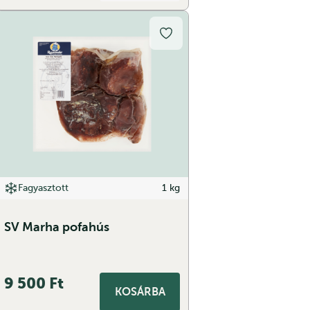
Fagyasztott
1 kg
SV Marha pofahús
9 500
Ft
KOSÁRBA