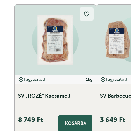
Fagyasztott
1kg
Fagyasztott
SV „ROZÉ” Kacsamell
SV Barbecue
8 749
Ft
3 649
Ft
KOSÁRBA