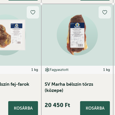
1 kg
Fagyasztott
1 kg
szín fej-farok
SV Marha bélszín törzs
(közepe)
20 450
Ft
KOSÁRBA
KOSÁRBA