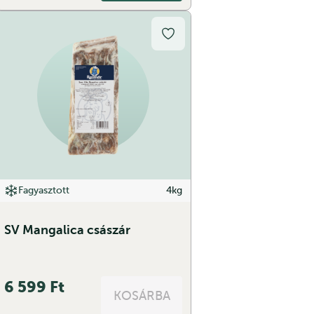
Fagyasztott
4kg
SV Mangalica császár
6 599
Ft
KOSÁRBA