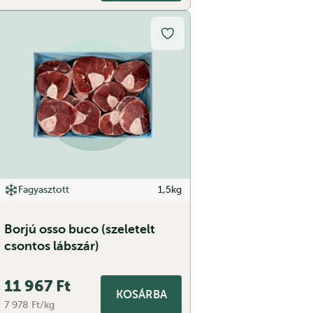
Fagyasztott
1,5kg
Borjú osso buco (szeletelt
csontos lábszár)
11 967
Ft
KOSÁRBA
7 978 Ft/kg