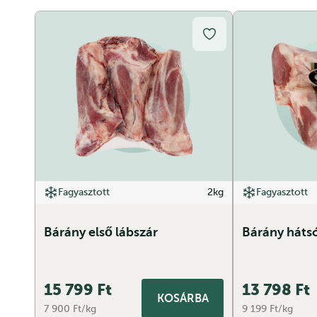
Fagyasztott
2kg
Fagyasztott
Bárány első lábszár
Bárány hátsó
15 799
Ft
13 798
Ft
KOSÁRBA
7 900 Ft/kg
9 199 Ft/kg