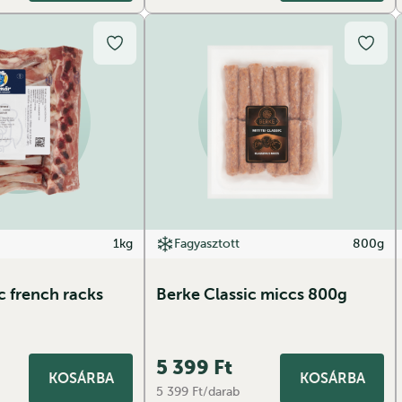
1kg
Fagyasztott
800g
c french racks
Berke Classic miccs 800g
5 399
Ft
KOSÁRBA
KOSÁRBA
5 399 Ft/darab