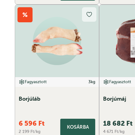
Fagyasztott
3kg
Fagyasztott
Borjúláb
Borjúmáj
6 596
Ft
18 682
Ft
KOSÁRBA
2 199 Ft/kg
4 671 Ft/kg