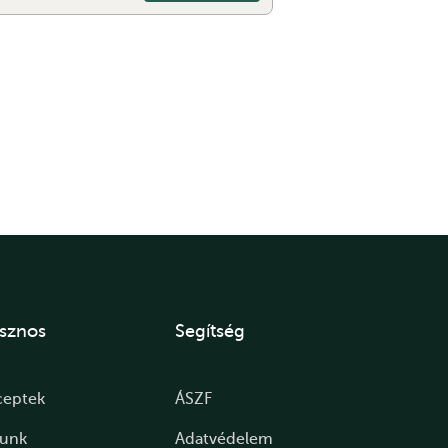
sznos
Segítség
ceptek
ÁSZF
lunk
Adatvédelem