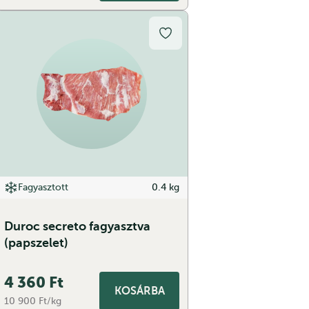
Fagyasztott
0.4 kg
Duroc secreto fagyasztva
(papszelet)
4 360
Ft
KOSÁRBA
10 900 Ft/kg