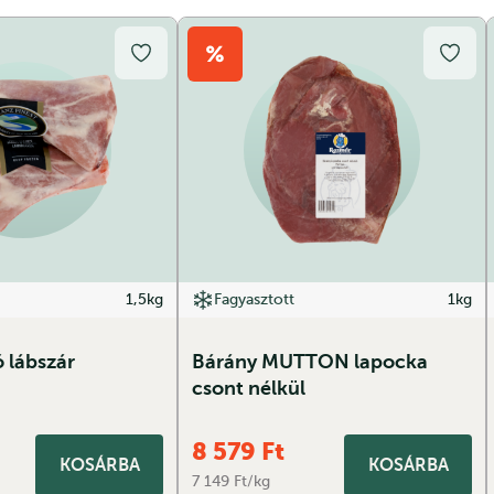
1,5kg
Fagyasztott
1kg
 lábszár
Bárány MUTTON lapocka
csont nélkül
8 579
Ft
KOSÁRBA
KOSÁRBA
7 149 Ft/kg