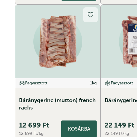
Fagyasztott
1kg
Fagyasztott
Báránygerinc (mutton) french
Báránygerin
racks
12 699
Ft
22 149
Ft
KOSÁRBA
12 699 Ft/kg
22 149 Ft/kg