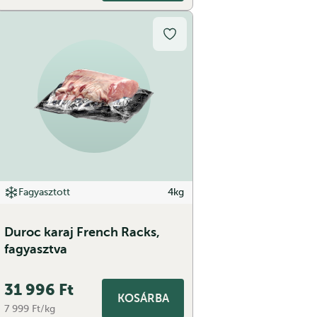
Fagyasztott
4kg
Duroc karaj French Racks,
fagyasztva
31 996
Ft
KOSÁRBA
7 999 Ft/kg