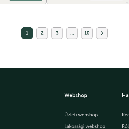
1
2
3
…
10
Webshop
Ha
Üzleti webshop
Re
Lakossági webshop
Ró