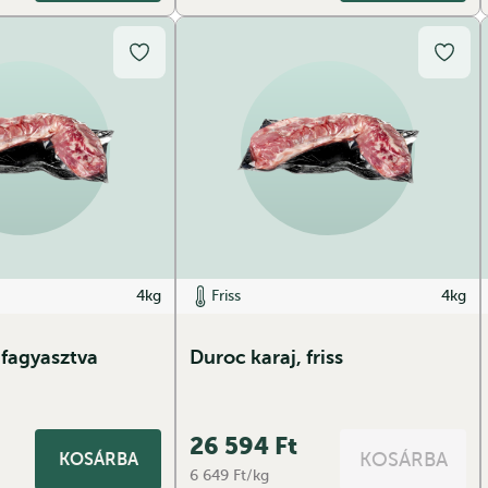
4kg
Friss
4kg
 fagyasztva
Duroc karaj, friss
26 594
Ft
KOSÁRBA
KOSÁRBA
6 649 Ft/kg