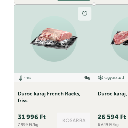
Friss
4kg
Fagyasztott
Duroc karaj French Racks,
Duroc karaj,
friss
31 996
Ft
26 594
Ft
KOSÁRBA
7 999 Ft/kg
6 649 Ft/kg