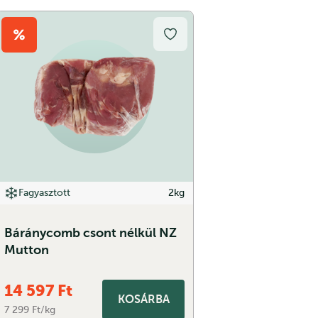
Fagyasztott
2kg
Báránycomb csont nélkül NZ
Mutton
14 597
Ft
KOSÁRBA
7 299 Ft/kg