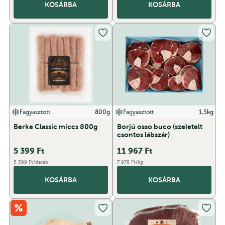
KOSÁRBA
KOSÁRBA
Fagyasztott
800g
Fagyasztott
1,5kg
Berke Classic miccs 800g
Borjú osso buco (szeletelt
csontos lábszár)
5 399
Ft
11 967
Ft
5 399 Ft/darab
7 978 Ft/kg
KOSÁRBA
KOSÁRBA