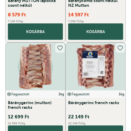
Bárány MUTTON lapocka
Báránycomb csont nélkül
csont nélkül
NZ Mutton
8 579
Ft
14 597
Ft
7 149 Ft/kg
7 299 Ft/kg
KOSÁRBA
KOSÁRBA
Fagyasztott
1kg
Fagyasztott
1kg
Báránygerinc (mutton)
Báránygerinc french racks
french racks
12 699
Ft
22 149
Ft
12 699 Ft/kg
22 149 Ft/kg