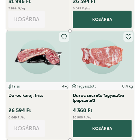
31 996
Ft
26 594
Ft
7 999 Ft/kg
6 649 Ft/kg
KOSÁRBA
KOSÁRBA
Friss
4kg
Fagyasztott
0.4 kg
Duroc karaj, friss
Duroc secreto fagyasztva
(papszelet)
26 594
Ft
4 360
Ft
6 649 Ft/kg
10 900 Ft/kg
KOSÁRBA
KOSÁRBA