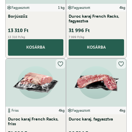
Fagyasztott
1 kg
Fagyasztott
4kg
Borjúszűz
Duroc karaj French Racks,
fagyasztva
13 310
Ft
31 996
Ft
13 310 Ft/kg
7 999 Ft/kg
KOSÁRBA
KOSÁRBA
Friss
4kg
Fagyasztott
4kg
Duroc karaj French Racks,
Duroc karaj, fagyasztva
friss