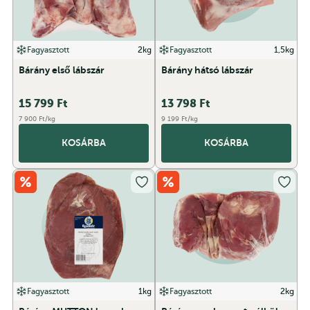
Fagyasztott
2kg
Fagyasztott
1,5kg
Bárány első lábszár
Bárány hátsó lábszár
15 799
Ft
13 798
Ft
7 900 Ft/kg
9 199 Ft/kg
KOSÁRBA
KOSÁRBA
Fagyasztott
1kg
Fagyasztott
2kg