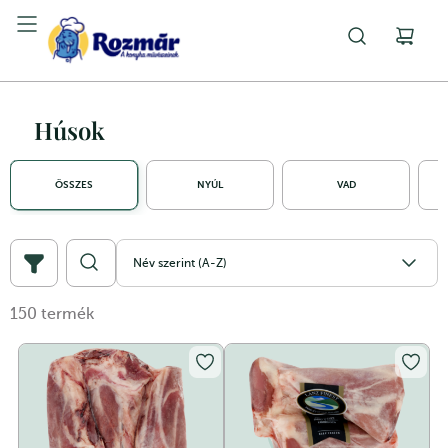
Húsok
ÖSSZES
NYÚL
VAD
Név szerint (A-Z)
150
termék